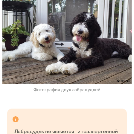
Фотография двух лабрадудлей
Лабрадудль не является гипоаллергенной