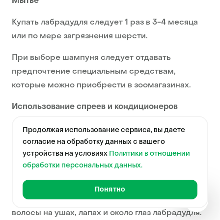
Мытье
Купать лабрадудля следует 1 раз в 3-4 месяца
или по мере загрязнения шерсти.
При выборе шампуня следует отдавать
предпочтение специальным средствам,
которые можно приобрести в зоомагазинах.
Использование спреев и кондиционеров
Эти средства не только помогут избежать
Продолжая использование сервиса, вы даете
спутывания шерсти, но и сделают ее более
согласие на обработку данных с вашего
устройства на условиях
Политики в отношении
блестящей и шелковистой.
обработки персональных данных.
Стрижка
Понятно
Фотогр
Необходимо регулярно подстригать длинные
волосы на ушах, лапах и около глаз лабрадудля.
Краткая