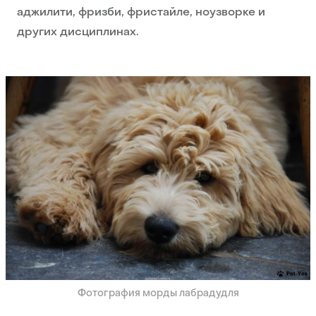
аджилити, фризби, фристайле, ноузворке и
других дисциплинах.
Фотография морды лабрадудля