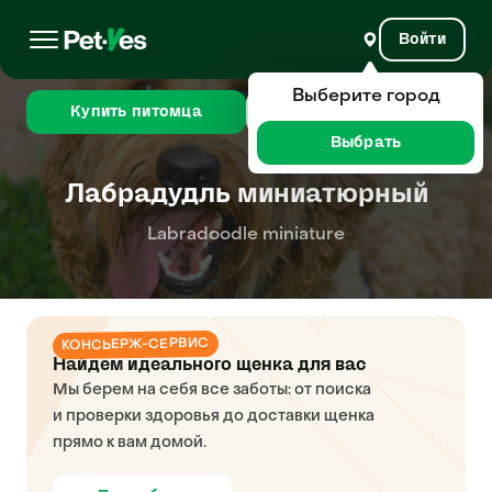
Войти
Выберите город
Купить питомца
Сравнить
Выбрать
Лабрадудль миниатюрный
Labradoodle miniature
КОНСЬЕРЖ-СЕРВИС
Найдем идеального щенка для вас
Мы берем на себя все заботы: от поиска
и проверки здоровья до доставки щенка
прямо к вам домой.