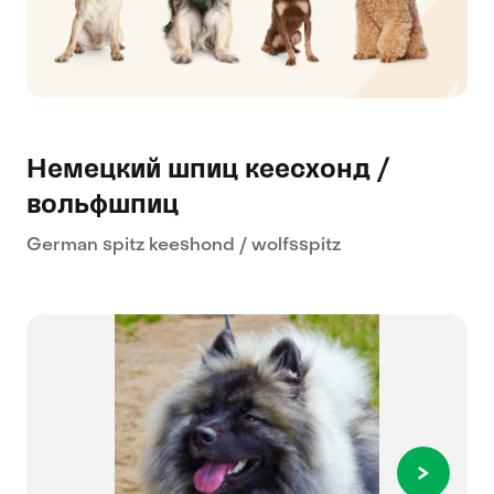
Немецкий шпиц кеесхонд /
вольфшпиц
German spitz keeshond / wolfsspitz