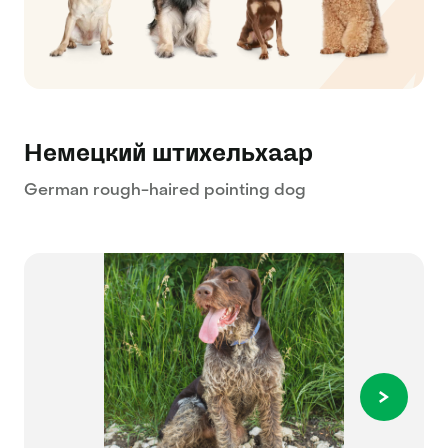
Немецкий штихельхаар
German rough-haired pointing dog