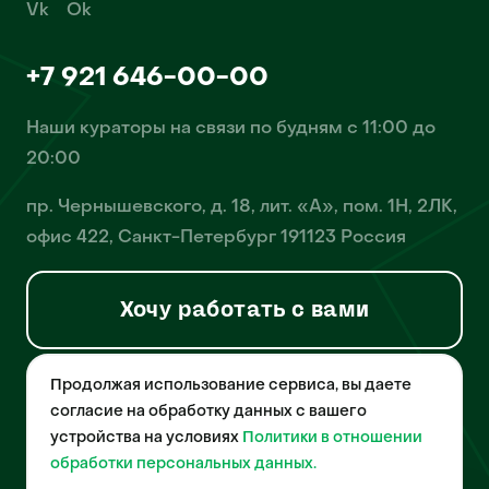
Vk
Ok
+7 921 646-00-00
Наши кураторы на связи по будням с 11:00 до
20:00
пр. Чернышевского, д. 18, лит. «А», пом. 1Н, 2ЛК,
офис 422, Санкт-Петербург 191123 Россия
Хочу работать с вами
Продолжая использование сервиса, вы даете
© 2026 Pet-Yes. ООО «Биржа домашних животных «Пет-Ес»
осуществляет деятельность в области информационных
согласие на обработку данных с вашего
технологий, деятельность по разработке и эксплуатации
устройства на условиях
Политики в отношении
собственного программного обеспечения, деятельность
порталов в информационно-коммуникационной сети Интернет и
обработки персональных данных.
является правообладателем программы для ЭВМ – «Биржа