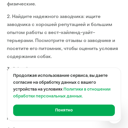
физические.
2. Найдите надежного заводчика: ищите
заводчика с хорошей репутацией и большим
опытом работы с вест-хайленд-уайт-
терьерами. Посмотрите отзывы о заводчике и
посетите его питомник, чтобы оценить условия
содержания собак.
3. Общайтесь с заводчиком: заранее
Продолжая использование сервиса, вы даете
подготовьте список вопросов для заводчика о
согласие на обработку данных с вашего
здоровье родителей щенка, прививках,
устройства на условиях
Политики в отношении
генетических заболеваниях и стандартах
обработки персональных данных.
породы. Ответственный заводчик ответит на
ваши вопросы и с удовольствием даст свои
Понятно
Краткая
рекомендации.
справка