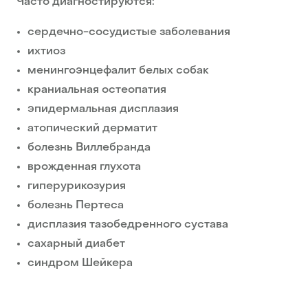
Часто диагностируются:
сердечно-сосудистые заболевания
ихтиоз
менингоэнцефалит белых собак
краниальная остеопатия
эпидермальная дисплазия
атопический дерматит
болезнь Виллебранда
врожденная глухота
гиперурикозурия
болезнь Пертеса
дисплазия тазобедренного сустава
сахарный диабет
синдром Шейкера