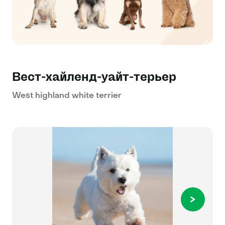
Вест-хайленд-уайт-терьер
West highland white terrier