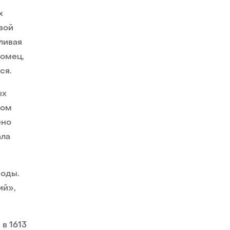
х
вой
ливая
томец,
ся.
ых
лом
ено
ала
роды.
ий»,
в 1613