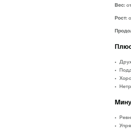
Вес:
от
Рост:
о
Продо
Плюс
Дру
Подд
Хоро
Нетр
Мину
Ревн
Упря