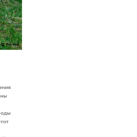
ения
ены
роды
этот