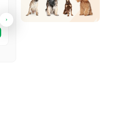
Японский хин
Самка
1 год, 1 месяц
Посмотреть