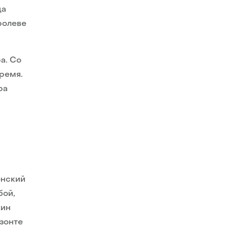
да
ролеве
а. Со
ремя.
ра
онский
бой,
хин
изонте