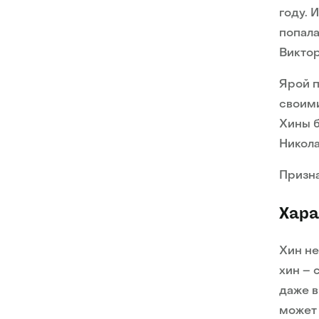
году. 
попала
Виктор
Ярой п
своими
Хины 
Никола
Призна
Хара
Хин не
хин – 
даже в
может 