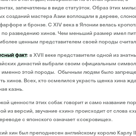
нтах, запечатлены в виде статуэток. Образ этих милы
х созданий мастера Азии воплощали в дереве, слоно
 фарфоре и бронзе. С XIV века в Японии велась кропот
 по разведению хинов. Чем меньший размер имел пи
иболее ценным представителем своей породы считал
есный факт
:
в XVII веке представители одной из знатн
айских династий выбрали своим официальным симво
у именно этой породы. Обычным людям было запрещ
ть хинов. Всех, кто осмелился украсть щенка хина жд
ая казнь.
кой ценности этих собак говорит и само название по
ой из версий, звучание «хин» происходит от слова «х
переводе с японского означает «сокровище».
ий хин был преподнесен английскому королю Карлу II 