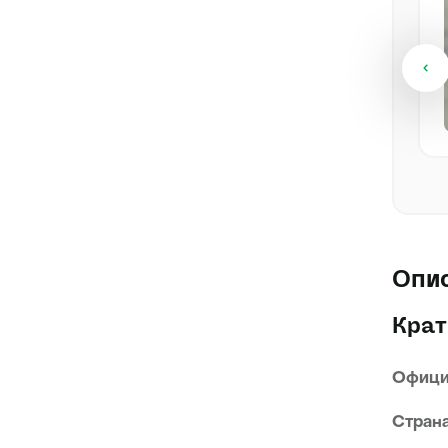
70 000 ₽
Японский хин
Самка
2 года, 5 месяцев
Посмотреть
Опи
Крат
Офици
Страна