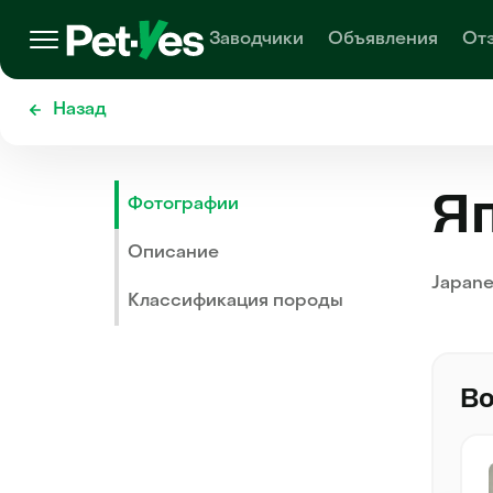
Заводчики
Объявления
От
Назад
Яп
Фотографии
Описание
Japane
Классификация породы
Во
Рики (Паррима-Арих Орика)