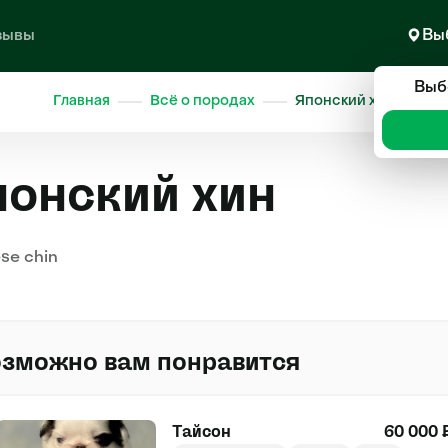
зывы
Вы
Выб
Главная
Всё о породах
Японский хин
онский хин
se chin
зможно вам понравится
Тайсон
60 000 