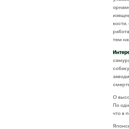
орнаме
изящны
кости,
работа
тем на
Интер
самур
собак
заводи
смертн
О высо
По одн
что в 
Японск