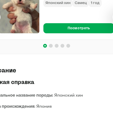
Японский хин
Самец
1 год
Посмотреть
сание
кая справка
альное название породы:
Японский хин
 происхождения:
Япония