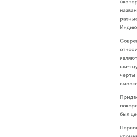
экспер
назван
разные
Индию
Соврем
относи
являют
ши-тцу
черты 
высоко
Придво
покор
был це
Первое
упомин