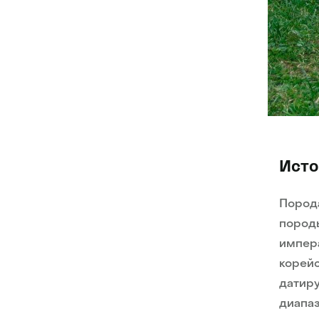
Исто
Порода
породы
импера
корейс
датиру
диапаз