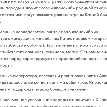
тов не утихают споры о стране происхождения хинов.
ии породы и звучит слово «японский» родиной этих с
 источники могут называть разные страны Южной Ази
.
енные исследователи считают, что японский хин –
тся к «игрушечным» собакам Китая, предком которы
ся тибетские собаки. В этот перечень относят лхаса а
, тибетского спаниеля, пекинеса, мопса. Основные в
этих пород характеризуют их приспособленность к к
горья.
рные императора, светская и религиозная элиты Ази
ены грациозными миниатюрными собачками. Японски
нным подарком и знаком большого уважения.
 письменное упоминание породы относиться к XII ве
аются в легендах, изображены на стенах храмов, в