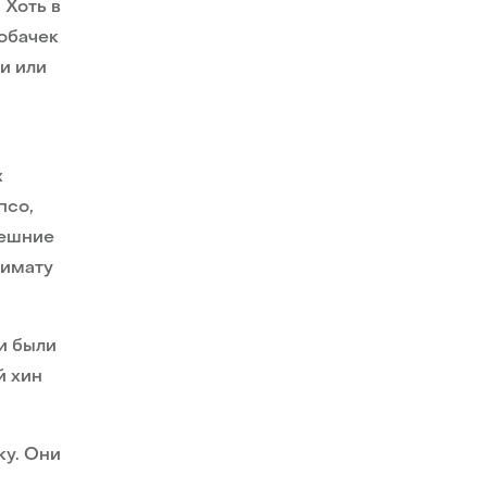
 Хоть в
обачек
и или
х
псо,
нешние
лимату
и были
й хин
ку. Они