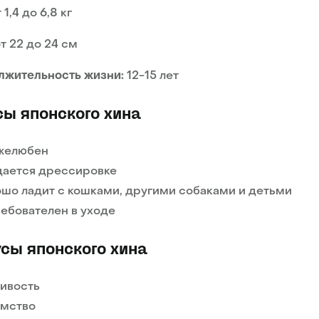
 1,4 до 6,8 кг
т 22 до 24 см
лжительность жизни:
12-15 лет
ы японского хина
желюбен
ается дрессировке
шо ладит с кошками, другими собаками и детьми
ебователен в уходе
сы японского хина
ивость
мство