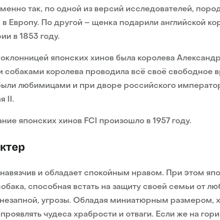
Именно так, по одной из версий исследователей, поро
 в Европу. По другой – щенка подарили английской ко
ии в 1853 году.
оклонницей японских хинов была королева Александр
 собаками королева проводила всё своё свободное в
были любимицами и при дворе российского императо
я II.
ние японских хинов FCI произошло в 1957 году.
ктер
навязчив и обладает спокойным нравом. При этом яп
собака, способная встать на защиту своей семьи от лю
незапной, угрозы. Обладая миниатюрным размером, 
проявлять чудеса храбрости и отваги. Если же на гор