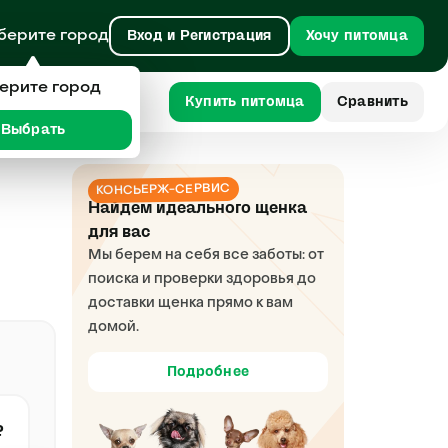
берите город
Вход и Регистрация
Хочу питомца
ерите город
Купить питомца
Сравнить
Выбрать
КОНСЬЕРЖ-СЕРВИС
Найдем идеального щенка
для вас
Мы берем на себя все заботы: от
поиска и проверки здоровья до
доставки щенка прямо к вам
домой.
Подробнее
₽
девочки
о