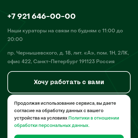
+7 921 646-00-00
Наши кураторы на связи по будням с 11:00 до
20:00
пр. Чернышевского, д. 18, лит. «А», пом. 1Н, 2ЛК,
офис 422, Санкт-Петербург 191123 Россия
Хочу работать с вами
Продолжая использование сервиса, вы даете
© 2026 Pet-Yes. ООО «Биржа домашних животных «Пет-Ес»
осуществляет деятельность в области информационных
согласие на обработку данных с вашего
технологий, деятельность по разработке и эксплуатации
устройства на условиях
Политики в отношении
собственного программного обеспечения, деятельность
порталов в информационно-коммуникационной сети Интернет и
обработки персональных данных.
является правообладателем программы для ЭВМ – «Биржа
домашних животных», свидетельство о регистрации