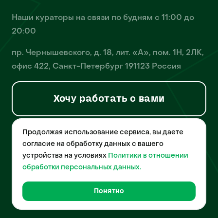
Наши кураторы на связи по будням с 11:00 до
20:00
пр. Чернышевского, д. 18, лит. «А», пом. 1Н, 2ЛК,
офис 422, Санкт-Петербург 191123 Россия
Хочу работать с вами
Продолжая использование сервиса, вы даете
© 2026 Pet-Yes. ООО «Биржа домашних животных «Пет-Ес»
осуществляет деятельность в области информационных
согласие на обработку данных с вашего
технологий, деятельность по разработке и эксплуатации
устройства на условиях
Политики в отношении
собственного программного обеспечения, деятельность
порталов в информационно-коммуникационной сети Интернет и
обработки персональных данных.
является правообладателем программы для ЭВМ – «Биржа
домашних животных», свидетельство о регистрации
№2021612018 от 10 февраля 2021 года.
Понятно