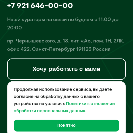
+7 921 646-00-00
Наши кураторы на связи по будням с 11:00 до
20:00
пр. Чернышевского, д. 18, лит. «А», пом. 1Н, 2ЛК,
офис 422, Санкт-Петербург 191123 Россия
Хочу работать с вами
Продолжая использование сервиса, вы даете
© 2026 Pet-Yes. ООО «Биржа домашних животных «Пет-Ес»
осуществляет деятельность в области информационных
согласие на обработку данных с вашего
технологий, деятельность по разработке и эксплуатации
устройства на условиях
Политики в отношении
собственного программного обеспечения, деятельность
порталов в информационно-коммуникационной сети Интернет и
обработки персональных данных.
является правообладателем программы для ЭВМ – «Биржа
домашних животных», свидетельство о регистрации
№2021612018 от 10 февраля 2021 года.
Понятно