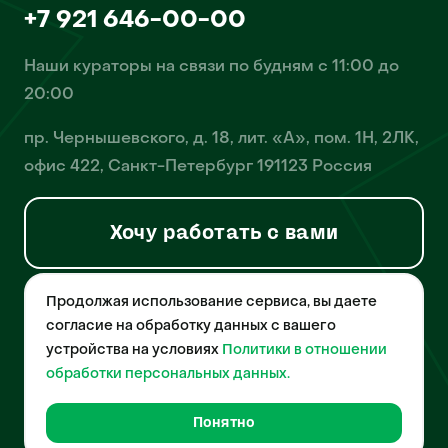
+7 921 646-00-00
Наши кураторы на связи по будням с 11:00 до
20:00
пр. Чернышевского, д. 18, лит. «А», пом. 1Н, 2ЛК,
офис 422, Санкт-Петербург 191123 Россия
Хочу работать с вами
Продолжая использование сервиса, вы даете
© 2026 Pet-Yes. ООО «Биржа домашних животных «Пет-Ес»
осуществляет деятельность в области информационных
согласие на обработку данных с вашего
технологий, деятельность по разработке и эксплуатации
устройства на условиях
Политики в отношении
собственного программного обеспечения, деятельность
порталов в информационно-коммуникационной сети Интернет и
обработки персональных данных.
является правообладателем программы для ЭВМ – «Биржа
домашних животных», свидетельство о регистрации
№2021612018 от 10 февраля 2021 года.
Понятно