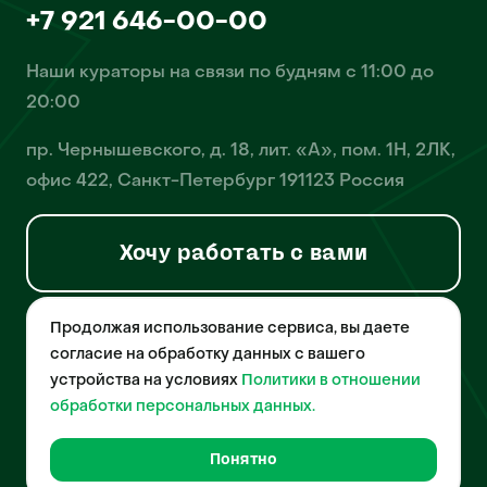
+7 921 646-00-00
Наши кураторы на связи по будням с 11:00 до
20:00
пр. Чернышевского, д. 18, лит. «А», пом. 1Н, 2ЛК,
офис 422, Санкт-Петербург 191123 Россия
Хочу работать с вами
Продолжая использование сервиса, вы даете
© 2026 Pet-Yes. ООО «Биржа домашних животных «Пет-Ес»
осуществляет деятельность в области информационных
согласие на обработку данных с вашего
технологий, деятельность по разработке и эксплуатации
устройства на условиях
Политики в отношении
собственного программного обеспечения, деятельность
порталов в информационно-коммуникационной сети Интернет и
обработки персональных данных.
является правообладателем программы для ЭВМ – «Биржа
домашних животных», свидетельство о регистрации
№2021612018 от 10 февраля 2021 года.
Понятно