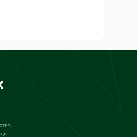
к
отят.
оды