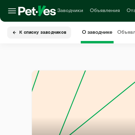
Заводчики
Объявления
От
О заводчике
Объяв
К списку заводчиков