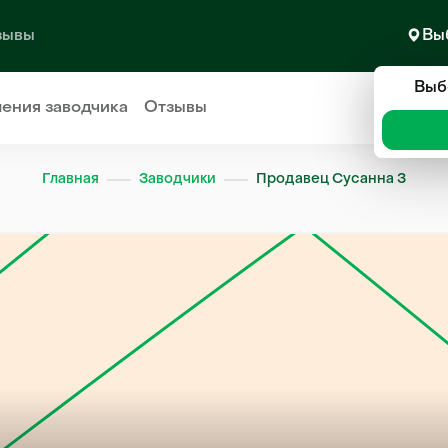
зывы
Вы
Выб
ления
заводчика
Отзывы
Главная
Заводчики
Продавец Сусанна З