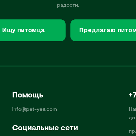
радости.
Ищу питомца
Предлагаю пито
Помощь
+
info@pet-yes.com
На
до
Социальные сети
пр