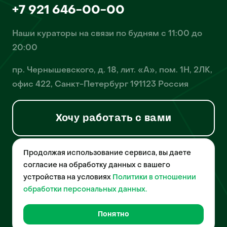
+7 921 646-00-00
Наши кураторы на связи по будням с 11:00 до
20:00
пр. Чернышевского, д. 18, лит. «А», пом. 1Н, 2ЛК,
офис 422, Санкт-Петербург 191123 Россия
Хочу работать с вами
Продолжая использование сервиса, вы даете
© 2026 Pet-Yes. ООО «Биржа домашних животных «Пет-Ес»
осуществляет деятельность в области информационных
согласие на обработку данных с вашего
технологий, деятельность по разработке и эксплуатации
устройства на условиях
Политики в отношении
собственного программного обеспечения, деятельность
порталов в информационно-коммуникационной сети Интернет и
обработки персональных данных.
является правообладателем программы для ЭВМ – «Биржа
домашних животных», свидетельство о регистрации
№2021612018 от 10 февраля 2021 года.
Понятно