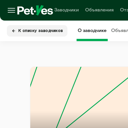
Заводчики
Объявления
От
О заводчике
Объяв
К списку заводчиков