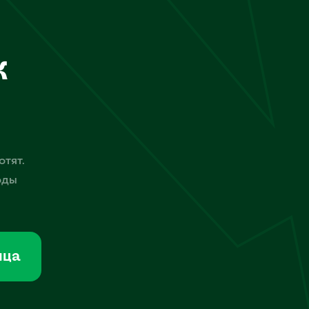
к
отят.
оды
мца