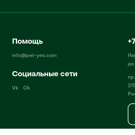
Помощь
+
info@pet-yes.com
На
до
Социальные сети
пр
2Л
Vk
Ok
Ро