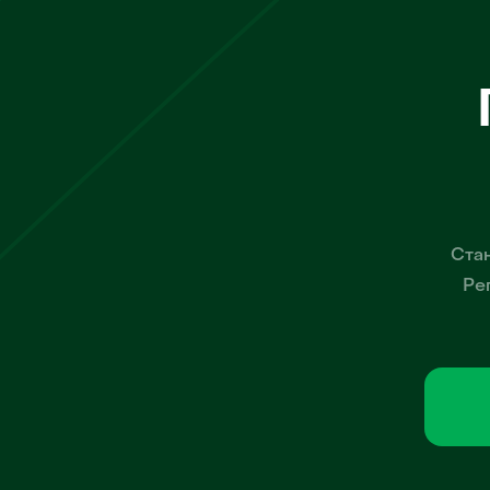
Стан
Ре