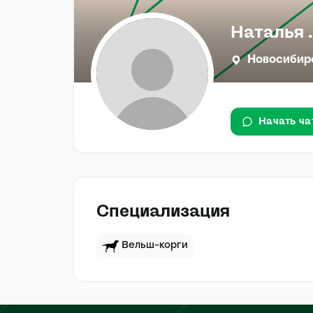
Наталья .
Новосибир
Начать ча
Специализация
Вельш-корги