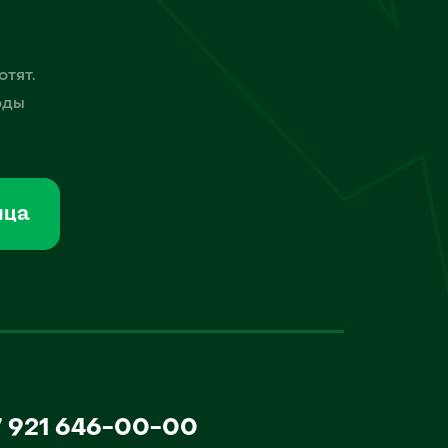
отят.
оды
мца
7 921 646-00-00