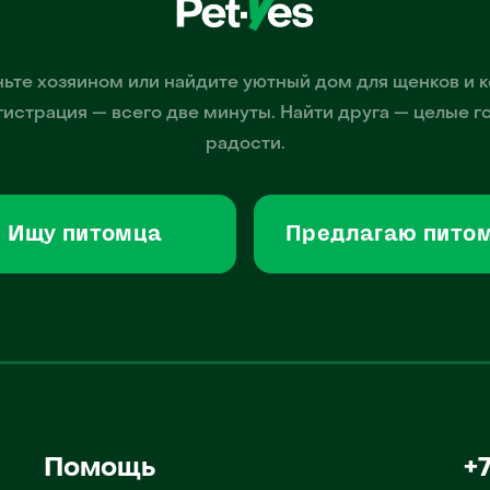
ьте хозяином или найдите уютный дом для щенков и к
гистрация — всего две минуты. Найти друга — целые г
радости.
Ищу питомца
Предлагаю пито
Помощь
+