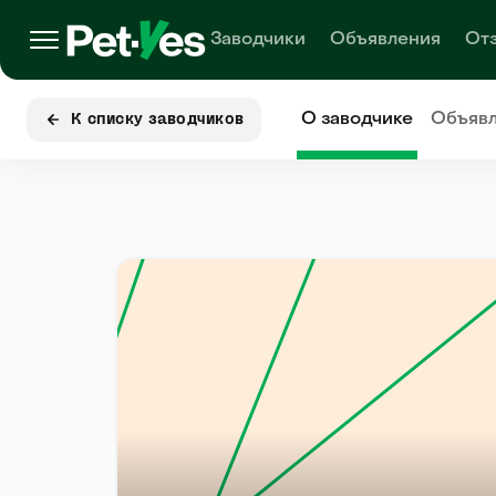
Заводчики
Объявления
От
О заводчике
Объяв
К списку заводчиков