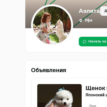
Аэлита
Д
Уфа
Начать ча
Объявления
Щенок 
Японский 
Пол