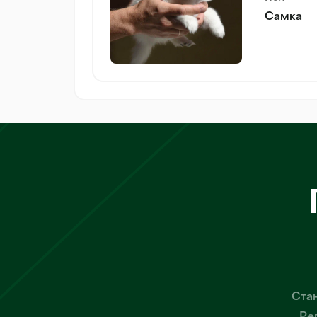
Самка
Стан