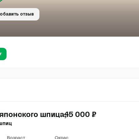
обавить отзыв
т
японского шпица
45 000 ₽
шпиц
Возраст
Окрас