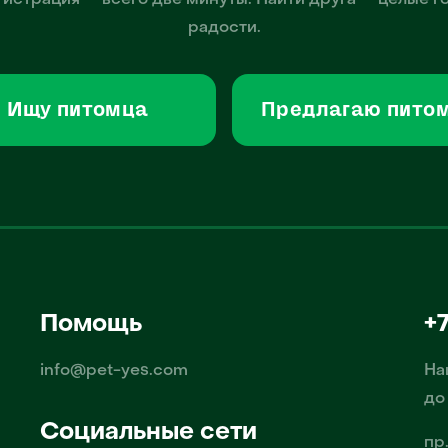
гистрация — всего две минуты. Найти друга — целые г
радости.
Ищу питомца
Предлагаю пито
Помощь
+
info@pet-yes.com
На
до
Социальные сети
пр