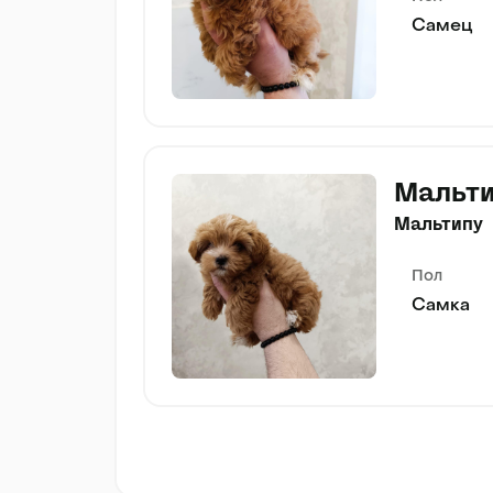
Самец
Мальт
Мальтипу
Пол
Самка