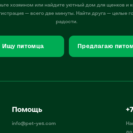
ьте хозяином или найдите уютный дом для щенков и к
гистрация — всего две минуты. Найти друга — целые г
радости.
Ищу питомца
Предлагаю пито
Помощь
+
info@pet-yes.com
На
до