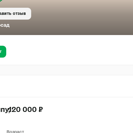
авить отзыв
осад
т
пу
120 000 ₽
Возраст