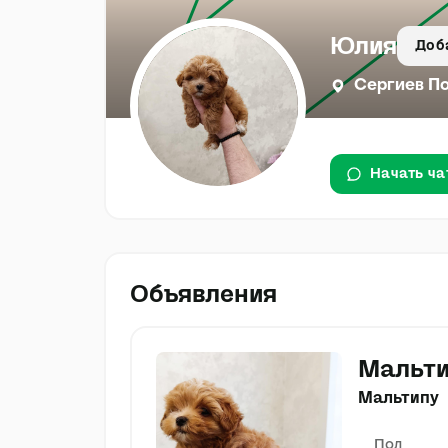
Юлия
Доб
Сергиев П
Начать ча
Объявления
Мальти
Мальтипу
Пол