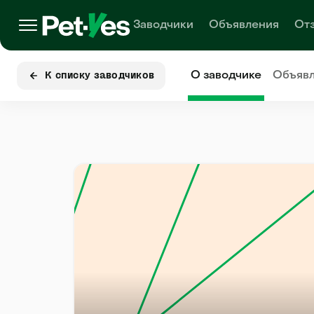
Заводчики
Объявления
От
О заводчике
Объяв
К списку заводчиков